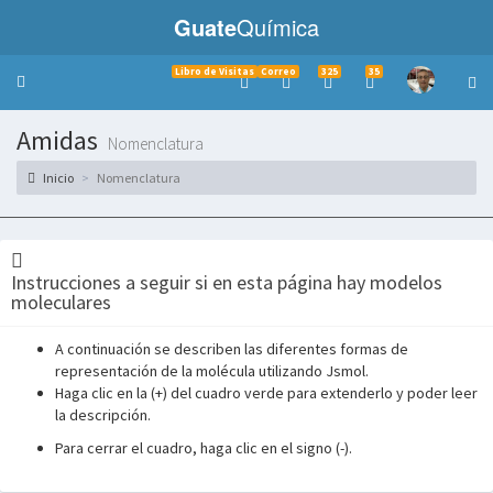
Guate
Química
Libro de Visitas
Correo
325
35
Toggle
navigation
Amidas
Nomenclatura
Inicio
Nomenclatura
Instrucciones a seguir si en esta página hay modelos
moleculares
A continuación se describen las diferentes formas de
representación de la molécula utilizando Jsmol.
Haga clic en la (+) del cuadro verde para extenderlo y poder leer
la descripción.
___________
Para cerrar el cuadro, haga clic en el signo (-).