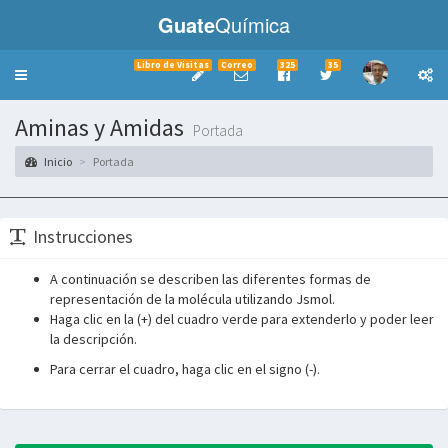
Guate
Química
Libro de Visitas
Correo
325
35
Toggle
navigation
Aminas y Amidas
Portada
Inicio
Portada
Instrucciones
A continuación se describen las diferentes formas de
representación de la molécula utilizando Jsmol.
Haga clic en la (+) del cuadro verde para extenderlo y poder leer
la descripción.
Para cerrar el cuadro, haga clic en el signo (-).
___________