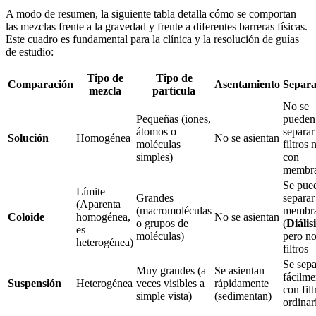
A modo de resumen, la siguiente tabla detalla cómo se comportan
las mezclas frente a la gravedad y frente a diferentes barreras físicas.
Este cuadro es fundamental para la clínica y la resolución de guías
de estudio:
Tipo de
Tipo de
Comparación
Asentamiento
Separa
mezcla
partícula
No se
Pequeñas (iones,
pueden
átomos o
separar
Solución
Homogénea
No se asientan
moléculas
filtros n
simples)
con
membr
Se pue
Límite
Grandes
separar
(Aparenta
(macromoléculas
membr
Coloide
homogénea,
No se asientan
o grupos de
(
Diálisi
es
moléculas)
pero n
heterogénea)
filtros
Se sep
Muy grandes (a
Se asientan
fácilme
Suspensión
Heterogénea
veces visibles a
rápidamente
con filt
simple vista)
(sedimentan)
ordinar