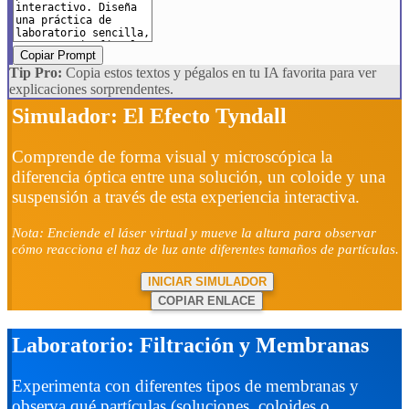
Copiar Prompt
Tip Pro:
Copia estos textos y pégalos en tu IA favorita para ver
explicaciones sorprendentes.
Simulador: El Efecto Tyndall
Comprende de forma visual y microscópica la
diferencia óptica entre una solución, un coloide y una
suspensión a través de esta experiencia interactiva.
Nota: Enciende el láser virtual y mueve la altura para observar
cómo reacciona el haz de luz ante diferentes tamaños de partículas.
INICIAR SIMULADOR
COPIAR ENLACE
Laboratorio: Filtración y Membranas
Experimenta con diferentes tipos de membranas y
observa qué partículas (soluciones, coloides o