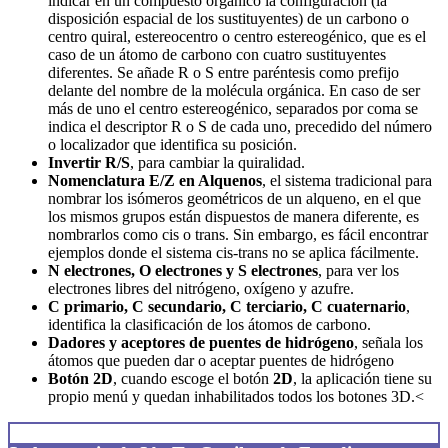
indicar en un compuesto orgánico la configuración (la
disposición espacial de los sustituyentes) de un carbono o
centro quiral, estereocentro o centro estereogénico, que es el
caso de un átomo de carbono con cuatro sustituyentes
diferentes. Se añade R o S entre paréntesis como prefijo
delante del nombre de la molécula orgánica. En caso de ser
más de uno el centro estereogénico, separados por coma se
indica el descriptor R o S de cada uno, precedido del número
o localizador que identifica su posición.
Invertir R/S
, para cambiar la quiralidad.
Nomenclatura E/Z en Alquenos
, el sistema tradicional para
nombrar los isómeros geométricos de un alqueno, en el que
los mismos grupos están dispuestos de manera diferente, es
nombrarlos como cis o trans. Sin embargo, es fácil encontrar
ejemplos donde el sistema cis-trans no se aplica fácilmente.
N electrones, O electrones y S electrones
, para ver los
electrones libres del nitrógeno, oxígeno y azufre.
C primario, C secundario, C terciario, C cuaternario
,
identifica la clasificación de los átomos de carbono.
Dadores y aceptores de puentes de hidrógeno
, señala los
átomos que pueden dar o aceptar puentes de hidrógeno
Botón 2D
, cuando escoge el botón
2D
, la aplicación tiene su
propio menú y quedan inhabilitados todos los botones 3D.<