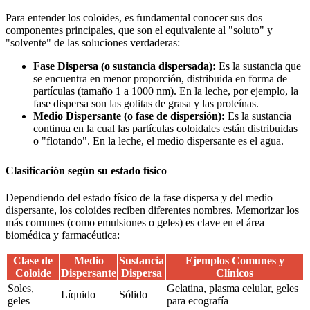
Para entender los coloides, es fundamental conocer sus dos
componentes principales, que son el equivalente al "soluto" y
"solvente" de las soluciones verdaderas:
Fase Dispersa (o sustancia dispersada):
Es la sustancia que
se encuentra en menor proporción, distribuida en forma de
partículas (tamaño 1 a 1000 nm). En la leche, por ejemplo, la
fase dispersa son las gotitas de grasa y las proteínas.
Medio Dispersante (o fase de dispersión):
Es la sustancia
continua en la cual las partículas coloidales están distribuidas
o "flotando". En la leche, el medio dispersante es el agua.
Clasificación según su estado físico
Dependiendo del estado físico de la fase dispersa y del medio
dispersante, los coloides reciben diferentes nombres. Memorizar los
más comunes (como emulsiones o geles) es clave en el área
biomédica y farmacéutica:
Clase de
Medio
Sustancia
Ejemplos Comunes y
Coloide
Dispersante
Dispersa
Clínicos
Soles,
Gelatina, plasma celular, geles
Líquido
Sólido
geles
para ecografía