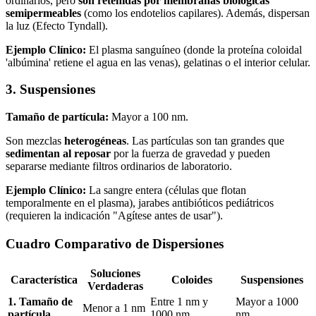
ordinarios, pero
son retenidas por membranas biológicas
semipermeables
(como los endotelios capilares). Además, dispersan
la luz (Efecto Tyndall).
Ejemplo Clínico:
El plasma sanguíneo (donde la proteína coloidal
'albúmina' retiene el agua en las venas), gelatinas o el interior celular.
3. Suspensiones
Tamaño de partícula:
Mayor a 100 nm.
Son mezclas
heterogéneas
. Las partículas son tan grandes que
sedimentan al reposar
por la fuerza de gravedad y pueden
separarse mediante filtros ordinarios de laboratorio.
Ejemplo Clínico:
La sangre entera (células que flotan
temporalmente en el plasma), jarabes antibióticos pediátricos
(requieren la indicación "Agítese antes de usar").
Cuadro Comparativo de Dispersiones
Soluciones
Característica
Coloides
Suspensiones
Verdaderas
1. Tamaño de
Entre 1 nm y
Mayor a 1000
Menor a 1 nm
partícula
1000 nm
nm