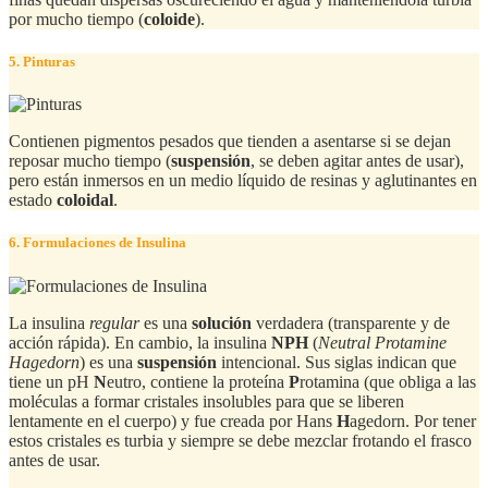
por mucho tiempo (
coloide
).
5. Pinturas
Contienen pigmentos pesados que tienden a asentarse si se dejan
reposar mucho tiempo (
suspensión
, se deben agitar antes de usar),
pero están inmersos en un medio líquido de resinas y aglutinantes en
estado
coloidal
.
6. Formulaciones de Insulina
La insulina
regular
es una
solución
verdadera (transparente y de
acción rápida). En cambio, la insulina
NPH
(
Neutral Protamine
Hagedorn
) es una
suspensión
intencional. Sus siglas indican que
tiene un pH
N
eutro, contiene la proteína
P
rotamina (que obliga a las
moléculas a formar cristales insolubles para que se liberen
lentamente en el cuerpo) y fue creada por Hans
H
agedorn. Por tener
estos cristales es turbia y siempre se debe mezclar frotando el frasco
antes de usar.