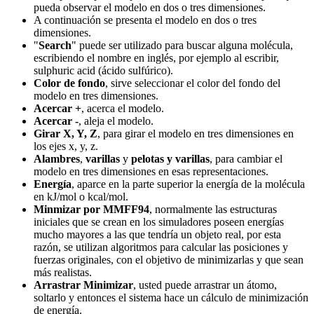
pueda observar el modelo en dos o tres dimensiones.
A continuación se presenta el modelo en dos o tres
dimensiones.
"
Search
" puede ser utilizado para buscar alguna molécula,
escribiendo el nombre en inglés, por ejemplo al escribir,
sulphuric acid (ácido sulfúrico).
Color de fondo
, sirve seleccionar el color del fondo del
modelo en tres dimensiones.
Acercar +
, acerca el modelo.
Acercar -
, aleja el modelo.
Girar X, Y, Z
, para girar el modelo en tres dimensiones en
los ejes x, y, z.
Alambres
,
varillas
y
pelotas y varillas
, para cambiar el
modelo en tres dimensiones en esas representaciones.
Energía
, aparce en la parte superior la energía de la molécula
en kJ/mol o kcal/mol.
Minmizar por MMFF94
, normalmente las estructuras
iniciales que se crean en los simuladores poseen energías
mucho mayores a las que tendría un objeto real, por esta
razón, se utilizan algoritmos para calcular las posiciones y
fuerzas originales, con el objetivo de minimizarlas y que sean
más realistas.
Arrastrar Minimizar
, usted puede arrastrar un átomo,
soltarlo y entonces el sistema hace un cálculo de minimización
de energía.