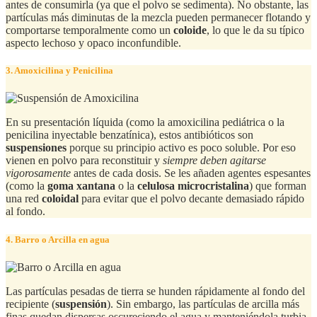
antes de consumirla (ya que el polvo se sedimenta). No obstante, las
partículas más diminutas de la mezcla pueden permanecer flotando y
comportarse temporalmente como un
coloide
, lo que le da su típico
aspecto lechoso y opaco inconfundible.
3. Amoxicilina y Penicilina
En su presentación líquida (como la amoxicilina pediátrica o la
penicilina inyectable benzatínica), estos antibióticos son
suspensiones
porque su principio activo es poco soluble. Por eso
vienen en polvo para reconstituir y
siempre deben agitarse
vigorosamente
antes de cada dosis. Se les añaden agentes espesantes
(como la
goma xantana
o la
celulosa microcristalina
) que forman
una red
coloidal
para evitar que el polvo decante demasiado rápido
al fondo.
4. Barro o Arcilla en agua
Las partículas pesadas de tierra se hunden rápidamente al fondo del
recipiente (
suspensión
). Sin embargo, las partículas de arcilla más
finas quedan dispersas oscureciendo el agua y manteniéndola turbia