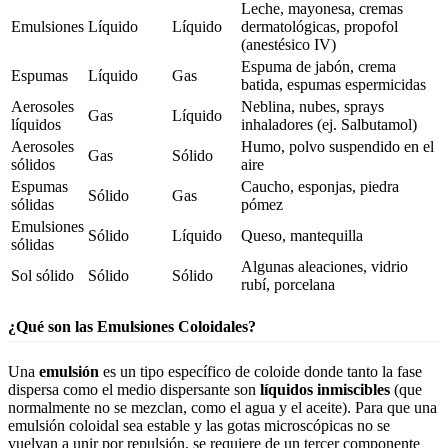
Leche, mayonesa, cremas
Emulsiones
Líquido
Líquido
dermatológicas, propofol
(anestésico IV)
Espuma de jabón, crema
Espumas
Líquido
Gas
batida, espumas espermicidas
Aerosoles
Neblina, nubes, sprays
Gas
Líquido
líquidos
inhaladores (ej. Salbutamol)
Aerosoles
Humo, polvo suspendido en el
Gas
Sólido
sólidos
aire
Espumas
Caucho, esponjas, piedra
Sólido
Gas
sólidas
pómez
Emulsiones
Sólido
Líquido
Queso, mantequilla
sólidas
Algunas aleaciones, vidrio
Sol sólido
Sólido
Sólido
rubí, porcelana
¿Qué son las Emulsiones Coloidales?
Una
emulsión
es un tipo específico de coloide donde tanto la fase
dispersa como el medio dispersante son
líquidos inmiscibles
(que
normalmente no se mezclan, como el agua y el aceite). Para que una
emulsión coloidal sea estable y las gotas microscópicas no se
vuelvan a unir por repulsión, se requiere de un tercer componente