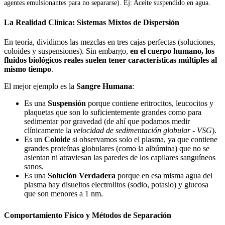
agentes emulsionantes para no separarse). Ej: Aceite suspendido en agua.
La Realidad Clínica: Sistemas Mixtos de Dispersión
En teoría, dividimos las mezclas en tres cajas perfectas (soluciones,
coloides y suspensiones). Sin embargo,
en el cuerpo humano, los
fluidos biológicos reales suelen tener características múltiples al
mismo tiempo
.
El mejor ejemplo es la
Sangre Humana
:
Es una
Suspensión
porque contiene eritrocitos, leucocitos y
plaquetas que son lo suficientemente grandes como para
sedimentar por gravedad (de ahí que podamos medir
clínicamente la
velocidad de sedimentación globular - VSG
).
Es un
Coloide
si observamos solo el plasma, ya que contiene
grandes proteínas globulares (como la albúmina) que no se
asientan ni atraviesan las paredes de los capilares sanguíneos
sanos.
Es una
Solución Verdadera
porque en esa misma agua del
plasma hay disueltos electrolitos (sodio, potasio) y glucosa
que son menores a 1 nm.
Comportamiento Físico y Métodos de Separación