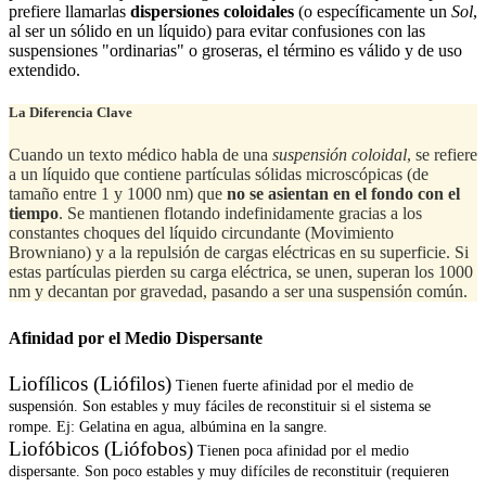
prefiere llamarlas
dispersiones coloidales
(o específicamente un
Sol
,
al ser un sólido en un líquido) para evitar confusiones con las
suspensiones "ordinarias" o groseras, el término es válido y de uso
extendido.
La Diferencia Clave
Cuando un texto médico habla de una
suspensión coloidal
, se refiere
a un líquido que contiene partículas sólidas microscópicas (de
tamaño entre 1 y 1000 nm) que
no se asientan en el fondo con el
tiempo
. Se mantienen flotando indefinidamente gracias a los
constantes choques del líquido circundante (Movimiento
Browniano) y a la repulsión de cargas eléctricas en su superficie. Si
estas partículas pierden su carga eléctrica, se unen, superan los 1000
nm y decantan por gravedad, pasando a ser una suspensión común.
Afinidad por el Medio Dispersante
Liofílicos (Liófilos)
Tienen fuerte afinidad por el medio de
suspensión. Son estables y muy fáciles de reconstituir si el sistema se
rompe. Ej: Gelatina en agua, albúmina en la sangre.
Liofóbicos (Liófobos)
Tienen poca afinidad por el medio
dispersante. Son poco estables y muy difíciles de reconstituir (requieren