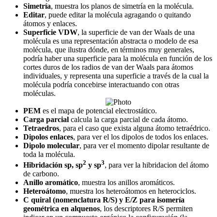
Simetría
, muestra los planos de simetría en la molécula.
Editar
, puede editar la molécula agragando o quitando
átomos y enlaces.
Superficie VDW
, la superficie de van der Waals de una
molécula es una representación abstracta o modelo de esa
molécula, que ilustra dónde, en términos muy generales,
podría haber una superficie para la molécula en función de los
cortes duros de los radios de van der Waals para átomos
individuales, y representa una superficie a través de la cual la
molécula podría concebirse interactuando con otras
moléculas.
PEM
es el mapa de potencial electrostático.
Carga parcial
calcula la carga parcial de cada átomo.
Tetraedros
, para el caso que exista alguna átomo tetraédrico.
Dipolos enlaces
, para ver el los dipolos de todos los enlaces.
Dipolo molecular
, para ver el momento dipolar resultante de
toda la molécula.
2
3
Hibridación sp, sp
y sp
, para ver la hibridacion del átomo
de carbono.
Anillo aromático
, muestra los anillos aromáticos.
Heteroátomo
, muestra los heteroátomos en heterociclos.
C quiral (nomenclatura R/S) y E/Z para isomería
geométrica en alquenos
, los descriptores R/S permiten