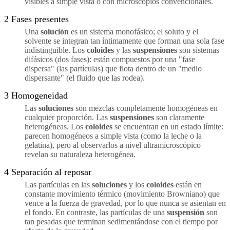
visibles a simple vista o con microscopios convencionales.
2
Fases presentes
Una
solución
es un sistema monofásico; el soluto y el
solvente se integran tan íntimamente que forman una sola fase
indistinguible. Los
coloides
y las
suspensiones
son sistemas
difásicos (dos fases): están compuestos por una "fase
dispersa" (las partículas) que flota dentro de un "medio
dispersante" (el fluido que las rodea).
3
Homogeneidad
Las
soluciones
son mezclas completamente homogéneas en
cualquier proporción. Las
suspensiones
son claramente
heterogéneas. Los
coloides
se encuentran en un estado límite:
parecen homogéneos a simple vista (como la leche o la
gelatina), pero al observarlos a nivel ultramicroscópico
revelan su naturaleza heterogénea.
4
Separación al reposar
Las partículas en las
soluciones
y los
coloides
están en
constante movimiento térmico (movimiento Browniano) que
vence a la fuerza de gravedad, por lo que nunca se asientan en
el fondo. En contraste, las partículas de una
suspensión
son
tan pesadas que terminan sedimentándose con el tiempo por