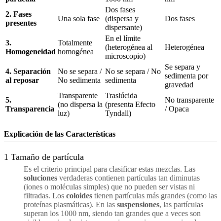
Dos fases
2. Fases
Una sola fase
(dispersa y
Dos fases
presentes
dispersante)
En el límite
3.
Totalmente
(heterogénea al
Heterogénea
Homogeneidad
homogénea
microscopio)
Se separa y
4. Separación
No se separa /
No se separa / No
sedimenta por
al reposar
No sedimenta
sedimenta
gravedad
Transparente
Traslúcida
5.
No transparente
(no dispersa la
(presenta Efecto
Transparencia
/ Opaca
luz)
Tyndall)
Explicación de las Características
1
Tamaño de partícula
Es el criterio principal para clasificar estas mezclas. Las
soluciones
verdaderas contienen partículas tan diminutas
(iones o moléculas simples) que no pueden ser vistas ni
filtradas. Los
coloides
tienen partículas más grandes (como las
proteínas plasmáticas). En las
suspensiones
, las partículas
superan los 1000 nm, siendo tan grandes que a veces son