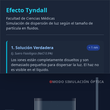
Efecto Tyndall
Facultad de Ciencias Médicas
Simulación de dispersión de luz según el tamaño de
partícula en fluidos.
1. Solución Verdadera
< 1 nm
Ej. Suero Fisiológico (NaCl 0.9%)
Los iones están completamente disueltos y son
demasiado pequeños para dispersar la luz. El haz no
es visible en el líquido.
Encender Láser
MODO SIMULACIÓN ÓPTICA
2. Coloide
1 - 1000 nm
Ej. Albúmina Humana 5%
Las macromoléculas proteicas son lo suficientemente