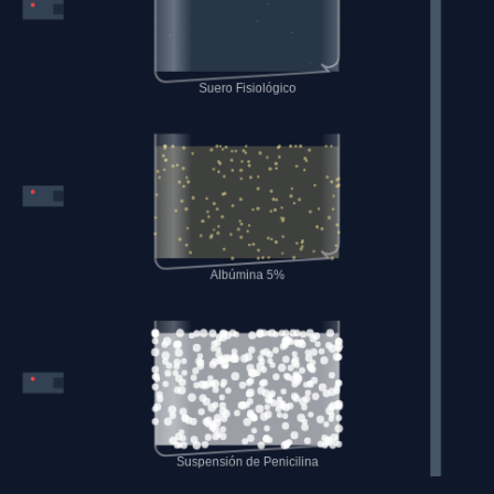
grandes para dispersar la luz. El haz se vuelve visible
(Efecto Tyndall).
Encender Láser
3. Suspensión
> 1000 nm
Ej. Penicilina G Benzatínica (Suspensión)
Partículas sólidas grandes suspendidas
temporalmente en un líquido. Ocurre una dispersión
masiva y bloquean gran parte de la luz. Suelen
requerir agitación antes de usar.
Encender Láser
Alternar Todos los Láseres