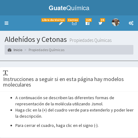
Guate
Química
Libro de Visitas
Correo
325
35
Toggle
navigation
Aldehídos y Cetonas
Propiedades Químicas
Inicio
Propiedades Químicas
Instrucciones a seguir si en esta página hay modelos
moleculares
A continuación se describen las diferentes formas de
representación de la molécula utilizando Jsmol.
Haga clic en la (+) del cuadro verde para extenderlo y poder leer
la descripción.
___________
Para cerrar el cuadro, haga clic en el signo (-).