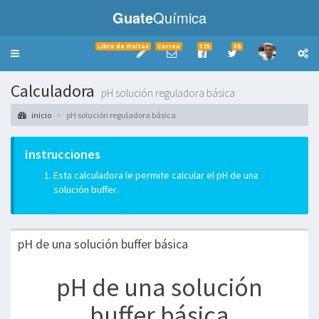
Guate
Química
Libro de Visitas
Correo
325
35
Toggle
navigation
Calculadora
pH solución reguladora básica
inicio
pH solución reguladora básica
Instrucciones
Esta calculadora le permite calcular el pH de una
solución buffer.
pH de una solución buffer básica
pH de una solución
___________
buffer básica