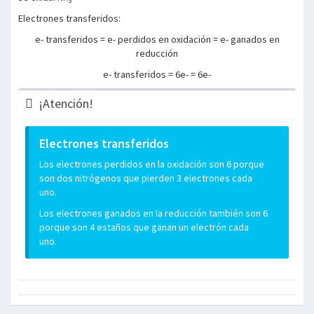
3
Electrones transferidos:
e- transferidos = e- perdidos en oxidación = e- ganados en
reducción
e- transferidos = 6e- = 6e-
¡Atención!
Electrones transferidos
Los electrones perdidos en la oxidación son 6 porque
son dos nitrógenos que pierden 3 electrones cada
uno.
Los electrones ganados en la reducción también son 6
porque son 4 estaños que ganan un electrón cada
uno.