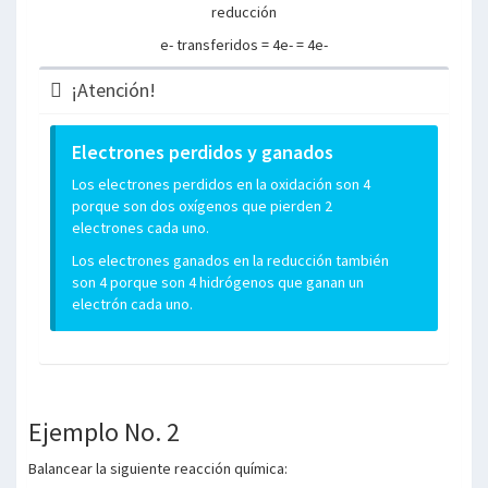
reducción
e- transferidos = 4e- = 4e-
¡Atención!
Electrones perdidos y ganados
Los electrones perdidos en la oxidación son 4
porque son dos oxígenos que pierden 2
electrones cada uno.
Los electrones ganados en la reducción también
son 4 porque son 4 hidrógenos que ganan un
electrón cada uno.
Ejemplo No. 2
Balancear la siguiente reacción química: