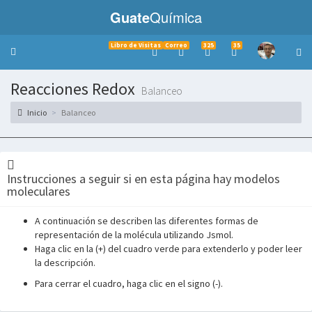
Guate
Química
Libro de Visitas
Correo
325
35
Toggle
navigation
Reacciones Redox
Balanceo
Inicio
Balanceo
Instrucciones a seguir si en esta página hay modelos
moleculares
A continuación se describen las diferentes formas de
representación de la molécula utilizando Jsmol.
Haga clic en la (+) del cuadro verde para extenderlo y poder leer
la descripción.
___________
Para cerrar el cuadro, haga clic en el signo (-).