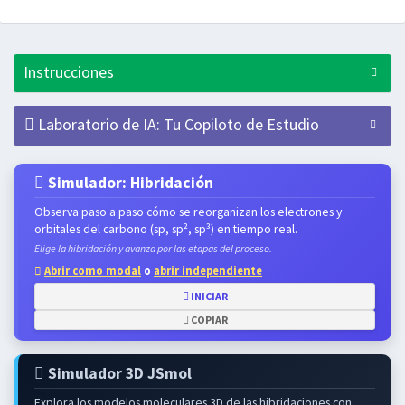
Instrucciones
Laboratorio de IA: Tu Copiloto de Estudio
Simulador: Hibridación
Observa paso a paso cómo se reorganizan los electrones y
orbitales del carbono (sp, sp², sp³) en tiempo real.
Elige la hibridación y avanza por las etapas del proceso.
Abrir como modal
o
abrir independiente
INICIAR
COPIAR
Simulador 3D JSmol
Explora los modelos moleculares 3D de las hibridaciones con