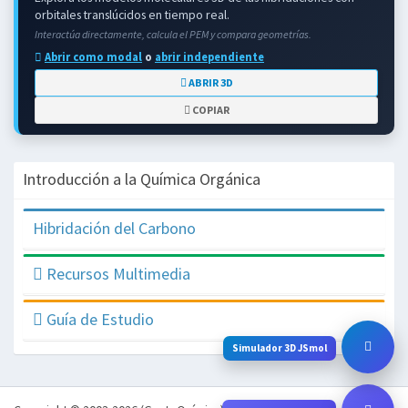
orbitales translúcidos en tiempo real.
Interactúa directamente, calcula el PEM y compara geometrías.
Abrir como modal
o
abrir independiente
ABRIR 3D
COPIAR
Introducción a la Química Orgánica
Hibridación del Carbono
Recursos Multimedia
Guía de Estudio
Simulador 3D JSmol