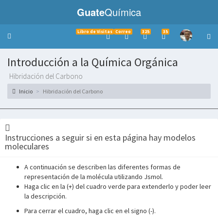
Guate
Química
Libro de Visitas
Correo
325
35
Toggle
navigation
Introducción a la Química Orgánica
Hibridación del Carbono
Inicio
Hibridación del Carbono
Instrucciones a seguir si en esta página hay modelos
moleculares
A continuación se describen las diferentes formas de
representación de la molécula utilizando Jsmol.
Haga clic en la (+) del cuadro verde para extenderlo y poder leer
___________
la descripción.
Para cerrar el cuadro, haga clic en el signo (-).
______________