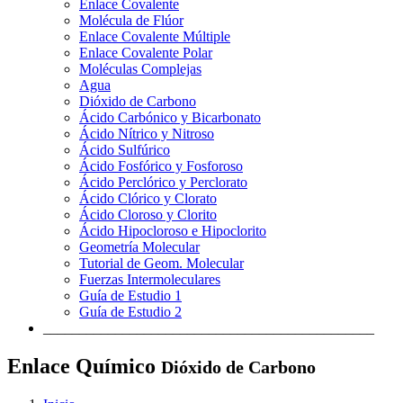
Enlace Covalente
Molécula de Flúor
Enlace Covalente Múltiple
Enlace Covalente Polar
Moléculas Complejas
Agua
Dióxido de Carbono
Ácido Carbónico y Bicarbonato
Ácido Nítrico y Nitroso
Ácido Sulfúrico
Ácido Fosfórico y Fosforoso
Ácido Perclórico y Perclorato
Ácido Clórico y Clorato
Ácido Cloroso y Clorito
Ácido Hipocloroso e Hipoclorito
Geometría Molecular
Tutorial de Geom. Molecular
Fuerzas Intermoleculares
Guía de Estudio 1
Guía de Estudio 2
______________________________________________
Enlace Químico
Dióxido de Carbono