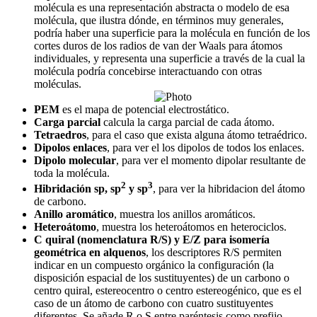
molécula es una representación abstracta o modelo de esa
molécula, que ilustra dónde, en términos muy generales,
podría haber una superficie para la molécula en función de los
cortes duros de los radios de van der Waals para átomos
individuales, y representa una superficie a través de la cual la
molécula podría concebirse interactuando con otras
moléculas.
PEM
es el mapa de potencial electrostático.
Carga parcial
calcula la carga parcial de cada átomo.
Tetraedros
, para el caso que exista alguna átomo tetraédrico.
Dipolos enlaces
, para ver el los dipolos de todos los enlaces.
Dipolo molecular
, para ver el momento dipolar resultante de
toda la molécula.
2
3
Hibridación sp, sp
y sp
, para ver la hibridacion del átomo
de carbono.
Anillo aromático
, muestra los anillos aromáticos.
Heteroátomo
, muestra los heteroátomos en heterociclos.
C quiral (nomenclatura R/S) y E/Z para isomería
geométrica en alquenos
, los descriptores R/S permiten
indicar en un compuesto orgánico la configuración (la
disposición espacial de los sustituyentes) de un carbono o
centro quiral, estereocentro o centro estereogénico, que es el
caso de un átomo de carbono con cuatro sustituyentes
diferentes. Se añade R o S entre paréntesis como prefijo