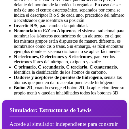
delante del nombre de la molécula orgánica. En caso de ser
más de uno el centro estereogénico, separados por coma se
indica el descriptor R o S de cada uno, precedido del número
o localizador que identifica su posición.
Invertir R/S
, para cambiar la quiralidad.
Nomenclatura E/Z en Alquenos
, el sistema tradicional para
nombrar los isómeros geométricos de un alqueno, en el que
los mismos grupos están dispuestos de manera diferente, es
nombrarlos como cis o trans. Sin embargo, es fácil encontrar
ejemplos donde el sistema cis-trans no se aplica fácilmente.
N electrones, O electrones y S electrones
, para ver los
electrones libres del nitrógeno, oxígeno y azufre.
C primario, C secundario, C terciario, C cuaternario
,
identifica la clasificación de los átomos de carbono.
Dadores y aceptores de puentes de hidrógeno
, señala los
átomos que pueden dar o aceptar puentes de hidrógeno
Botón 2D
, cuando escoge el botón
2D
, la aplicación tiene su
propio menú y quedan inhabilitados todos los botones 3D.
Simulador: Estructuras de Lewis
Accede al simulador independiente para construir