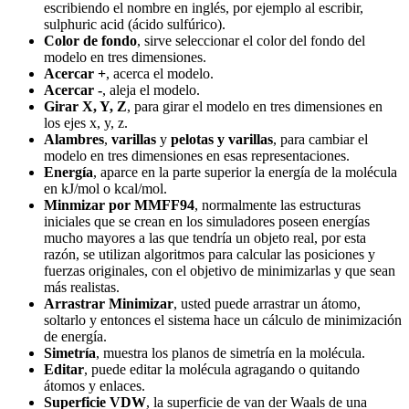
escribiendo el nombre en inglés, por ejemplo al escribir,
sulphuric acid (ácido sulfúrico).
Color de fondo
, sirve seleccionar el color del fondo del
modelo en tres dimensiones.
Acercar +
, acerca el modelo.
Acercar -
, aleja el modelo.
Girar X, Y, Z
, para girar el modelo en tres dimensiones en
los ejes x, y, z.
Alambres
,
varillas
y
pelotas y varillas
, para cambiar el
modelo en tres dimensiones en esas representaciones.
Energía
, aparce en la parte superior la energía de la molécula
en kJ/mol o kcal/mol.
Minmizar por MMFF94
, normalmente las estructuras
iniciales que se crean en los simuladores poseen energías
mucho mayores a las que tendría un objeto real, por esta
razón, se utilizan algoritmos para calcular las posiciones y
fuerzas originales, con el objetivo de minimizarlas y que sean
más realistas.
Arrastrar Minimizar
, usted puede arrastrar un átomo,
soltarlo y entonces el sistema hace un cálculo de minimización
de energía.
Simetría
, muestra los planos de simetría en la molécula.
Editar
, puede editar la molécula agragando o quitando
átomos y enlaces.
Superficie VDW
, la superficie de van der Waals de una