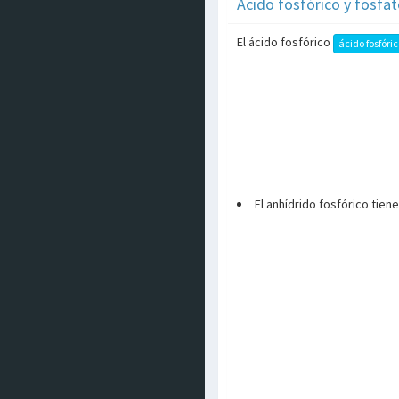
Ácido fosfórico y fosfa
El ácido fosfórico
ácido fosfóri
El anhídrido fosfórico tien