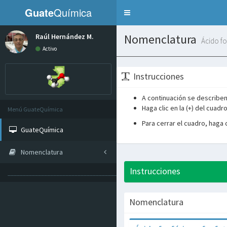
Guate
Química
Toggle
navigation
Nomenclatura
Raúl Hernández M.
Ácido fo
Activo
Instrucciones
A continuación se describen
Haga clic en la (+) del cuad
Menú GuateQuímica
Para cerrar el cuadro, haga cl
GuateQuímica
Nomenclatura
Instrucciones
______________________________________________
Nomenclatura