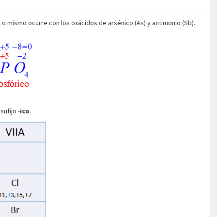
Lo mismo ocurre con los oxácidos de arsénico (As) y antimonio (Sb).
ufijo -
ico
.