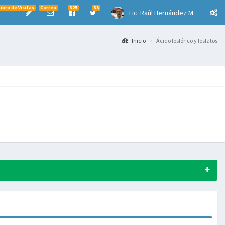
Libro de Visitas
Correo
325
35
Lic. Raúl Hernández M.
Inicio
Ácido fosfórico y fosfatos