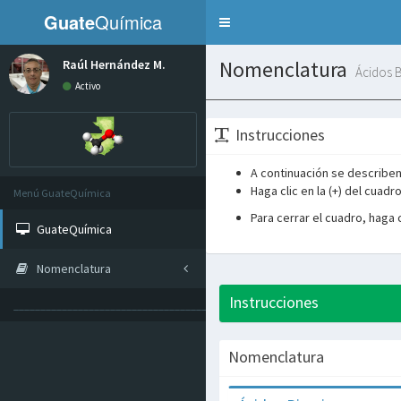
Guate
Química
Toggle
navigation
Nomenclatura
Raúl Hernández M.
Ácidos B
Activo
Instrucciones
A continuación se describen
Haga clic en la (+) del cuad
Menú GuateQuímica
Para cerrar el cuadro, haga cl
GuateQuímica
Nomenclatura
Instrucciones
______________________________________________
Nomenclatura