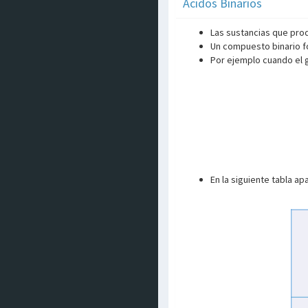
Ácidos Binarios
Las sustancias que pro
Un compuesto binario f
Por ejemplo cuando el
En la siguiente tabla a