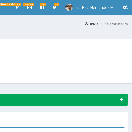
Libro de Visitas
Correo
325
35
Lic. Raúl Hernández M.
Inicio
Ácidos Binarios