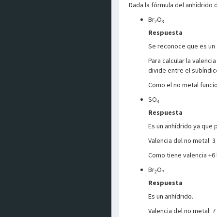
Dada la fórmula del anhídrido 
Br
O
2
3
Respuesta
Se reconoce que es un a
Para calcular la valenci
divide entre el subíndic
Como el no metal funcio
SO
3
Respuesta
Es un anhídrido ya que 
Valencia del no metal: 3 x
Como tiene valencia +6 
Br
O
2
7
Respuesta
Es un anhídrido.
Valencia del no metal: 7 