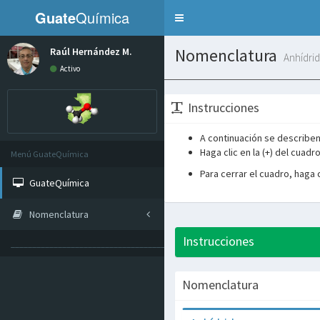
Guate
Química
Toggle
navigation
Nomenclatura
Raúl Hernández M.
Anhídri
Activo
Instrucciones
A continuación se describen
Haga clic en la (+) del cuad
Menú GuateQuímica
Para cerrar el cuadro, haga cl
GuateQuímica
Nomenclatura
Instrucciones
______________________________________________
Nomenclatura