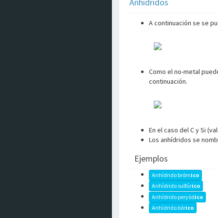
Anhídridos
A continuación se se p
Como el no-metal puede
continuación.
En el caso del C y Si (v
Los anhídridos se nombr
Ejemplos
Anhídrido bróm
ico
Anhídrido sulfúr
ico
Anhídrido peryód
ico
Anhídrido bór
ico