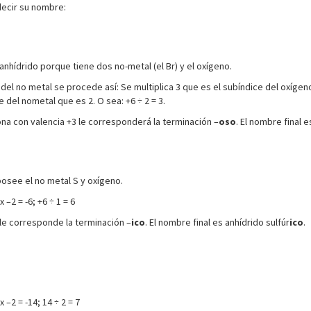
decir su nombre:
nhídrido porque tiene dos no-metal (el Br) y el oxígeno.
a del no metal se procede así: Se multiplica 3 que es el subíndice del oxígen
e del nometal que es 2. O sea: +6 ÷ 2 = 3.
na con valencia +3 le corresponderá la terminación –
oso
. El nombre final 
posee el no metal S y oxígeno.
 –2 = -6; +6 ÷ 1 = 6
le corresponde la terminación –
ico
. El nombre final es anhídrido sulfúr
ico
.
x –2 = -14; 14 ÷ 2 = 7