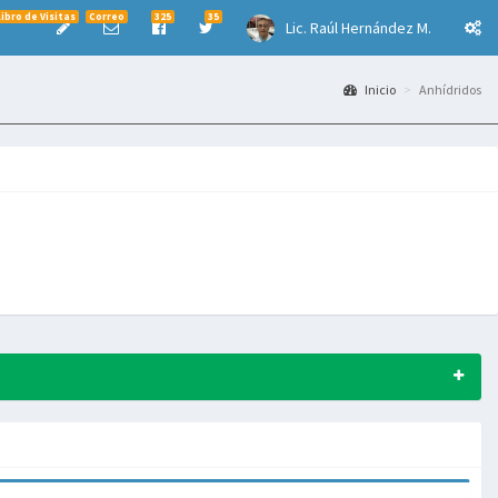
Libro de Visitas
Correo
325
35
Lic. Raúl Hernández M.
Inicio
Anhídridos