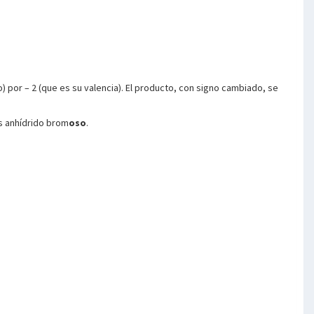
o) por – 2 (que es su valencia). El producto, con signo cambiado, se
es anhídrido brom
oso
.