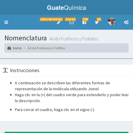
Guate
Química
Libro de Visitas
Correo
325
35
Toggle
navigation
Nomenclatura
Ácido Fosfórico y Fosfatos
Inicio
Ácido Fosforoso y Fosfitos
Instrucciones
A continuación se describen las diferentes formas de
representación de la molécula utilizando Jsmol.
Haga clic en la (+) del cuadro verde para extenderlo y poder leer
la descripción.
Para cerrar el cuadro, haga clic en el signo (-).
___________