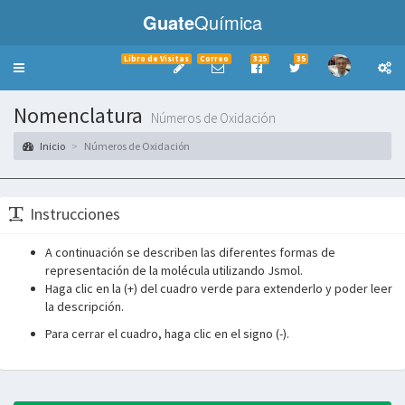
Guate
Química
Libro de Visitas
Correo
325
35
Toggle
navigation
Nomenclatura
Números de Oxidación
Inicio
Números de Oxidación
Instrucciones
A continuación se describen las diferentes formas de
representación de la molécula utilizando Jsmol.
Haga clic en la (+) del cuadro verde para extenderlo y poder leer
la descripción.
Para cerrar el cuadro, haga clic en el signo (-).
___________