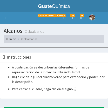
Guate
Química
Libro de Visitas
Correo
325
35
Toggle
navigation
Alcanos
Cicloalcanos
Inicio
Cicloalcanos
Instrucciones
A continuación se describen las diferentes formas de
representación de la molécula utilizando Jsmol.
Haga clic en la (+) del cuadro verde para extenderlo y poder leer
la descripción.
Para cerrar el cuadro, haga clic en el signo (-).
___________