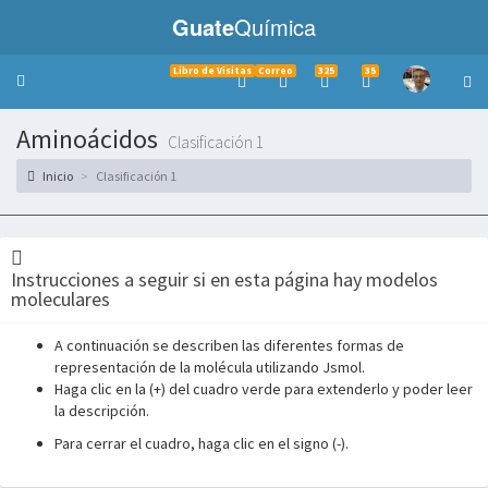
Guate
Química
Libro de Visitas
Correo
325
35
Toggle
navigation
Aminoácidos
Clasificación 1
Inicio
Clasificación 1
Instrucciones a seguir si en esta página hay modelos
moleculares
A continuación se describen las diferentes formas de
representación de la molécula utilizando Jsmol.
Haga clic en la (+) del cuadro verde para extenderlo y poder leer
la descripción.
___________
Para cerrar el cuadro, haga clic en el signo (-).